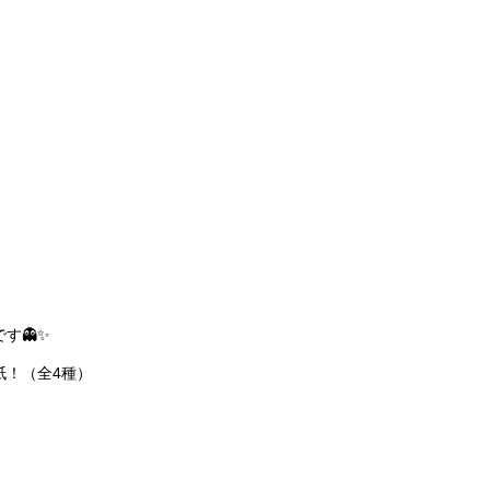
す👻✨
紙！（全4種）