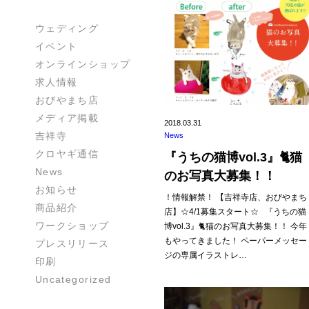
ウェディング
イベント
オンラインショップ
求人情報
おびやまち店
メディア掲載
2018.03.31
吉祥寺
News
クロヤギ通信
『うちの猫博vol.3』🐈猫
News
のお写真大募集！！
お知らせ
！情報解禁！ 【吉祥寺店、おびやまち
商品紹介
店】☆4/1募集スタート☆ 『うちの猫
ワークショップ
博vol.3』🐈猫のお写真大募集！！ 今年
もやってきました！ ペーパーメッセー
プレスリリース
ジの専属イラストレ…
印刷
Uncategorized