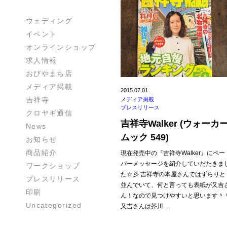
ウェディング
イベント
オンラインショップ
求人情報
おびやまち店
メディア掲載
2015.07.01
吉祥寺
メディア掲載
プレスリリース
クロヤギ通信
吉祥寺Walker (ウォーカ
News
ムック 549)
お知らせ
商品紹介
現在発売中の『吉祥寺Walker』にペー
パーメッセージを紹介していだたきま
ワークショップ
た☆彡 吉祥寺の本屋さんではずらりと
プレスリリース
並んでいて、何と言っても表紙が又吉
印刷
ん！なので見つけやすいと思います＾
Uncategorized
又吉さんは芥川…