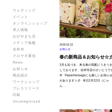
ウェディング
イベント
オンラインショップ
求人情報
おびやまち店
メディア掲載
2018.02.22
吉祥寺
お知らせ
クロヤギ通信
春の新商品＆お知らせ☆
News
3月も近づき、来る春の気配にうきう
お知らせ
しております、吉祥寺店のさいとうで
商品紹介
🌸 Peparmessageにも嬉しいお知ら
があります☆彡 本日2月22日（にゃ
ワークショップ
ん…
プレスリリース
印刷
Uncategorized