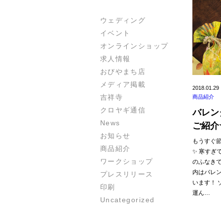
ウェディング
イベント
オンラインショップ
求人情報
おびやまち店
メディア掲載
2018.01.29
吉祥寺
商品紹介
クロヤギ通信
バレン
News
ご紹介
お知らせ
もうすぐ
商品紹介
✨ 寒すぎ
ワークショップ
のふなき
内はバレ
プレスリリース
います！ 
印刷
運ん…
Uncategorized