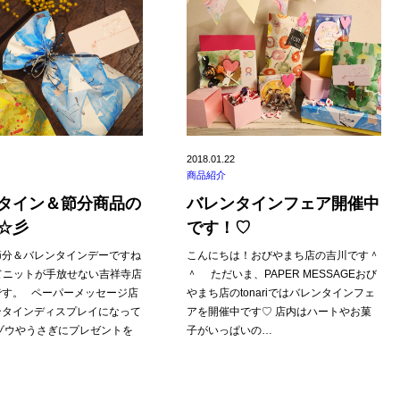
2018.01.22
商品紹介
タイン＆節分商品の
バレンタインフェア開催中
☆彡
です！♡
節分＆バレンタインデーですね
こんにちは！おびやまち店の吉川です＾
てニットが手放せない吉祥寺店
＾ ただいま、PAPER MESSAGEおび
です。 ペーパーメッセージ店
やまち店のtonariではバレンタインフェ
ンタインディスプレイになって
アを開催中です♡ 店内はハートやお菓
ゾウやうさぎにプレゼントを
子がいっぱいの…