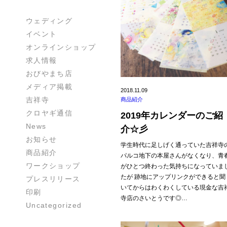
ウェディング
イベント
オンラインショップ
求人情報
おびやまち店
メディア掲載
2018.11.09
吉祥寺
商品紹介
クロヤギ通信
2019年カレンダーのご紹
News
介☆彡
お知らせ
学生時代に足しげく通っていた吉祥寺
商品紹介
パルコ地下の本屋さんがなくなり、青
ワークショップ
がひとつ終わった気持ちになっていま
たが 跡地にアップリンクができると聞
プレスリリース
いてからはわくわくしている現金な吉
印刷
寺店のさいとうです◎…
Uncategorized