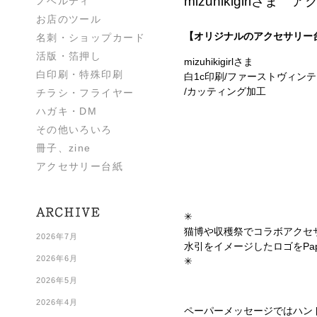
mizuhikigirlさま
ノベルティ
お店のツール
【オリジナルのアクセサリー
名刺・ショップカード
活版・箔押し
mizuhikigirlさま
白印刷・特殊印刷
白1c印刷/ファーストヴィンテ
/カッティング加工
チラシ・フライヤー
ハガキ・DM
その他いろいろ
冊子、zine
アクセサリー台紙
✳︎
猫博や収穫祭でコラボアクセサリ
2026年7月
水引をイメージしたロゴをPap
2026年6月
✳︎
2026年5月
2026年4月
ペーパーメッセージではハン