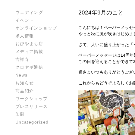
2024年9月のこと
ウェディング
イベント
こんにちは！ペーパーメッセ
オンラインショップ
やっと秋に風が吹きはじめま
求人情報
おびやまち店
さて、大いに盛り上がった「
メディア掲載
ペーパーメッセージは14周
吉祥寺
この日を迎えることができて
クロヤギ通信
皆さまいつもありがとうござ
News
これからもどうぞよろしくお
お知らせ
商品紹介
ワークショップ
プレスリリース
印刷
Uncategorized