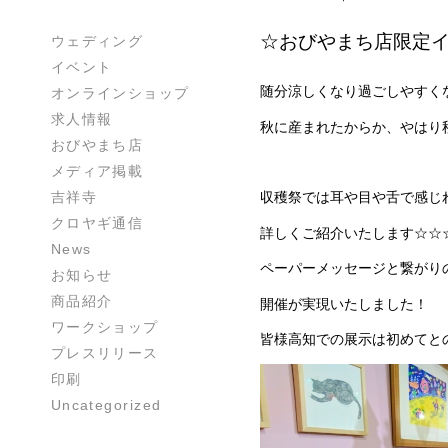
☆おびやまち店限定
ウェディング
イベント
随分涼しくなり過ごしやすく
オンラインショップ
求人情報
秋に産まれたからか、やはり
おびやまち店
メディア掲載
吉祥寺
収穫祭では耳や目や舌で感じ
クロヤギ通信
詳しくご紹介いたします☆☆
News
ペーパーメッセージと繋がり
お知らせ
商品紹介
開催が実現いたしました！
ワークショップ
皆様高知での展示は初めてと
プレスリリース
印刷
Uncategorized